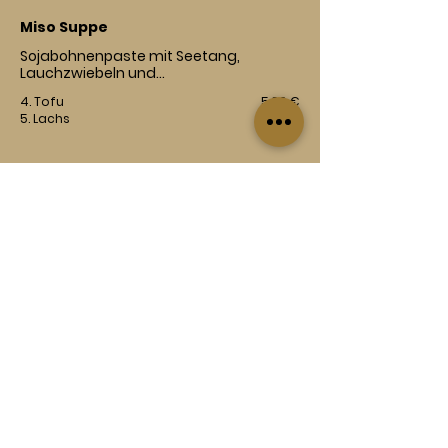
Miso Suppe
Sojabohnenpaste mit Seetang,
Lauchzwiebeln und…
4. Tofu
5,90 €
5. Lachs
6,90 €
Salate
6. Wakame
Seetang Salat
Vegetarisch
Vegan
5,50 €
7. Horenso Gomae
Spinatsalat mit Sesamdressing