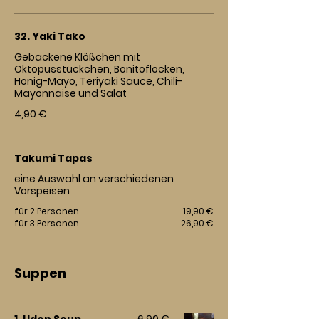
32. Yaki Tako
Gebackene Klößchen mit
Oktopusstückchen, Bonitoflocken,
Honig-Mayo, Teriyaki Sauce, Chili-
Mayonnaise und Salat
4,90 €
Takumi Tapas
eine Auswahl an verschiedenen
Vorspeisen
für 2 Personen
19,90 €
für 3 Personen
26,90 €
Suppen