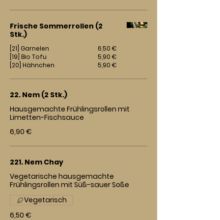
Frische Sommerrollen (2
Stk.)
[21] Garnelen
6,50 €
[19] Bio Tofu
5,90 €
[20] Hähnchen
5,90 €
22. Nem (2 Stk.)
Hausgemachte Frühlingsrollen mit
Limetten-Fischsauce
6,90 €
221. Nem Chay
Vegetarische hausgemachte
Frühlingsrollen mit Süß-sauer Soße
Vegetarisch
6,50 €