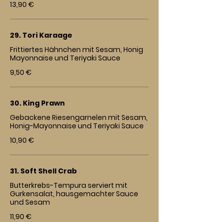
13,90 €
29. Tori Karaage
Frittiertes Hähnchen mit Sesam, Honig
Mayonnaise und Teriyaki Sauce
9,50 €
30. King Prawn
Gebackene Riesengarnelen mit Sesam,
Honig-Mayonnaise und Teriyaki Sauce
10,90 €
31. Soft Shell Crab
Butterkrebs-Tempura serviert mit
Gurkensalat, hausgemachter Sauce
und Sesam
11,90 €