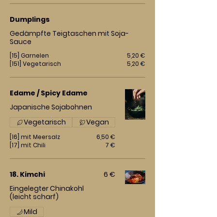
Dumplings
Gedämpfte Teigtaschen mit Soja-
Sauce
[15] Garnelen
5,20 €
[151] Vegetarisch
5,20 €
Edame / Spicy Edame
Japanische Sojabohnen
Vegetarisch
Vegan
[16] mit Meersalz
6,50 €
[17] mit Chili
7 €
18. Kimchi
6 €
Eingelegter Chinakohl
(leicht scharf)
Mild