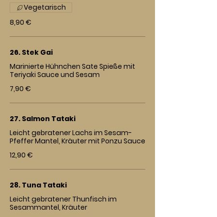
Vegetarisch
8,90 €
26. Stek Gai
Marinierte Hühnchen Sate Spieße mit
Teriyaki Sauce und Sesam
7,90 €
27. Salmon Tataki
Leicht gebratener Lachs im Sesam-
Pfeffer Mantel, Kräuter mit Ponzu Sauce
12,90 €
28. Tuna Tataki
Leicht gebratener Thunfisch im
Sesammantel, Kräuter