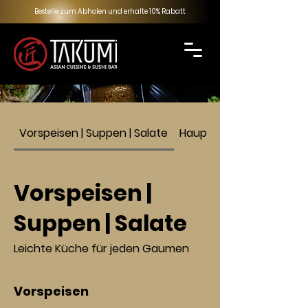
Bestelle zum Abholen und erhalte 10% Rabatt
Vorspeisen | Suppen | Salate
Hauptspeisen
Vorspeisen |
Suppen | Salate
Leichte Küche für jeden Gaumen
Vorspeisen