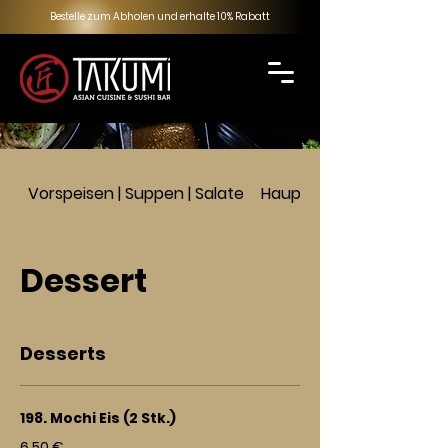
Bestelle zum Abholen und erhalte 10% Rabatt
Vorspeisen | Suppen | Salate
Hauptspeisen
Dessert
Desserts
198. Mochi Eis (2 Stk.)
6,50 €