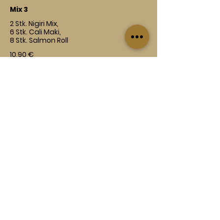
Mix 3
2 Stk. Nigiri Mix,
6 Stk. Cali Maki,
8 Stk. Salmon Roll
10,90 €
Mix 4
2 Stk. Veggie Nigiri,
6 Stk. Kappa Maki,
8 Stk. Yasai Roll
Vegetarisch
Vegan
10,90 €