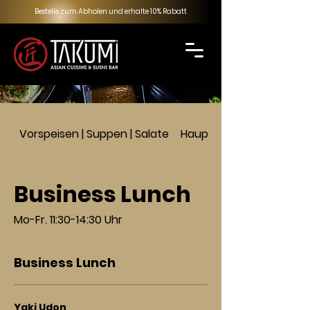
Bestelle zum Abholen und erhalte 10% Rabatt
Vorspeisen | Suppen | Salate
Hauptspeisen
Business Lunch
Mo-Fr. 11:30-14:30 Uhr
Business Lunch
Yaki Udon