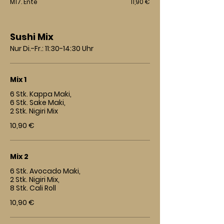
M17. Ente
11,90 €
Sushi Mix
Nur Di.-Fr.: 11:30-14:30 Uhr
Mix 1
6 Stk. Kappa Maki,
6 Stk. Sake Maki,
2 Stk. Nigiri Mix
10,90 €
Mix 2
6 Stk. Avocado Maki,
2 Stk. Nigiri Mix,
8 Stk. Cali Roll
10,90 €