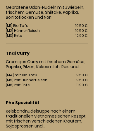
Gebratene Udon-Nudeln mit Zwiebeln,
frischem Gemüse, Shiitake, Paprika,
Bonitoflocken und Nori
[M1] Bio Tofu
10,50 €
[M2] Hühnerfleisch
10,50 €
[M3] Ente
12,90 €
Thai Curry
Cremiges Curry mit frischem Gemüse,
Paprika, Pilzen, Kokosmilch, Reis und...
[M4] mit Bio Tofu
9,50 €
[M5] mit Hühnerfleisch
9,50 €
[M6] mit Ente
11,90 €
Pho Spezialität
Reisbandnudelsuppe nach einem
traditionellen vietnamesischen Rezept,
mit frischen verschiedenen Kräutern,
Sojasprossen und...