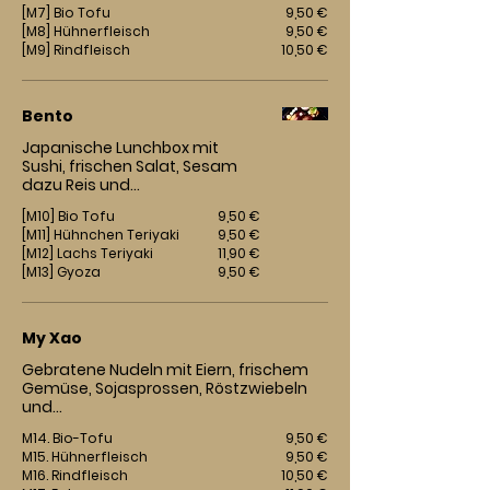
[M7] Bio Tofu
9,50 €
[M8] Hühnerfleisch
9,50 €
[M9] Rindfleisch
10,50 €
Bento
Japanische Lunchbox mit
Sushi, frischen Salat, Sesam
dazu Reis und...
[M10] Bio Tofu
9,50 €
[M11] Hühnchen Teriyaki
9,50 €
[M12] Lachs Teriyaki
11,90 €
[M13] Gyoza
9,50 €
My Xao
Gebratene Nudeln mit Eiern, frischem
Gemüse, Sojasprossen, Röstzwiebeln
und…
M14. Bio-Tofu
9,50 €
M15. Hühnerfleisch
9,50 €
M16. Rindfleisch
10,50 €