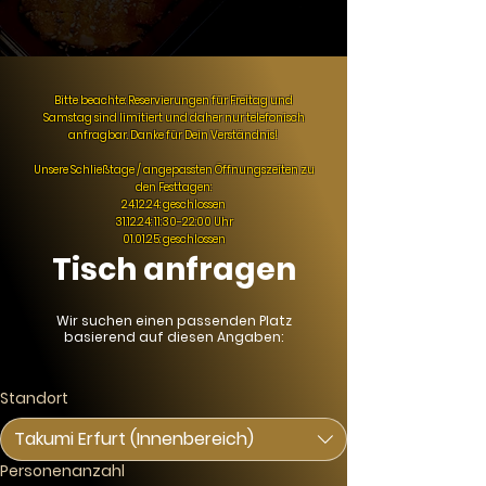
Bitte beachte: Reservierungen für Freitag und
Samstag sind limitiert und daher nur telefonisch
anfragbar. Danke für Dein Verständnis!
Unsere Schließtage / angepassten Öffnungszeiten zu
den Festtagen:
24.12.24: geschlossen
31.12.24: 11:30-22:00 Uhr
01.01.25: geschlossen
Tisch anfragen
Wir suchen einen passenden Platz
basierend auf diesen Angaben:
Standort
Takumi Erfurt (Innenbereich)
Personenanzahl